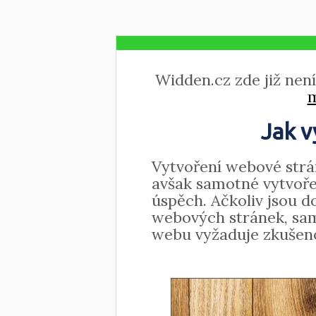
Widden.cz zde již není
m
Jak v
Vytvoření webové strá
avšak samotné vytvoře
úspěch. Ačkoliv jsou d
webových stránek, sam
webu vyžaduje zkušeno