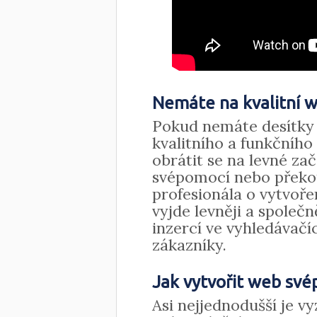
Nemáte na kvalitní 
Pokud nemáte desítky t
kvalitního a funkčníh
obrátit se na levné za
svépomocí nebo překou
profesionála o vytvoře
vyjde levněji a spole
inzercí ve vyhledávačí
zákazníky.
Jak vytvořit web sv
Asi nejjednodušší je v