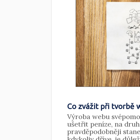
Co zvážit při tvorbě
Výroba webu svépomoc
ušetřit peníze, na dru
pravděpodobněji stane
kdykoliv dříve, je důle